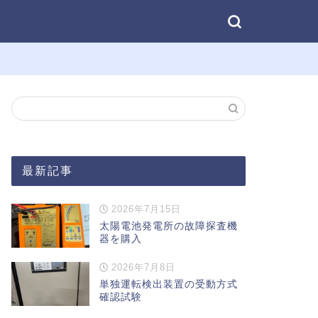
最新記事
2026年7月15日
太陽電池発電所の故障探査機
器を購入
2026年7月8日
単独運転検出装置の受動方式
確認試験