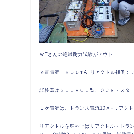
ＷTさんの絶縁耐力試験がアウト
充電電流：８００mA リアクトル補償：７０
試験器はＳＯＵＫＯＵ製、ＯＣＲテスター
１次電流は、トランス電流10Ａ+リアクト
リアクトルを増やせばリアクトル・トランス損