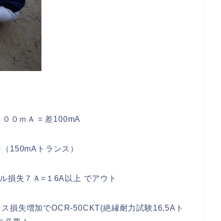
０ｍＡ = 差100mA
（150mAトランス）
ル損失７Ａ=１6A以上 でアウト
失増加でOCR-50CKT(絶縁耐力試験16.5Aト