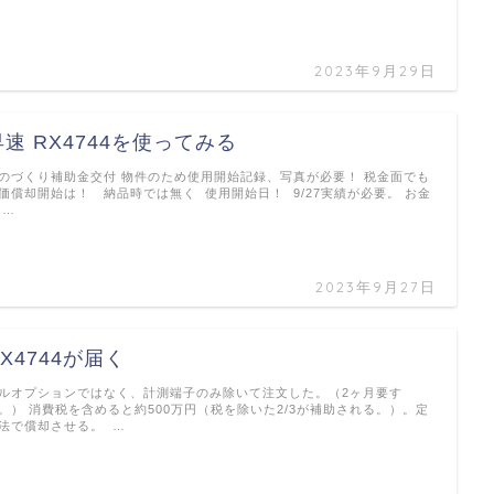
2023年9月29日
早速 RX4744を使ってみる
のづくり補助金交付 物件のため使用開始記録、写真が必要！ 税金面でも
価償却開始は！ 納品時では無く 使用開始日！ 9/27実績が必要。 お金
 …
2023年9月27日
RX4744が届く
ルオプションではなく、計測端子のみ除いて注文した。（2ヶ月要す
。） 消費税を含めると約500万円（税を除いた2/3が補助される。）。定
法で償却させる。 …