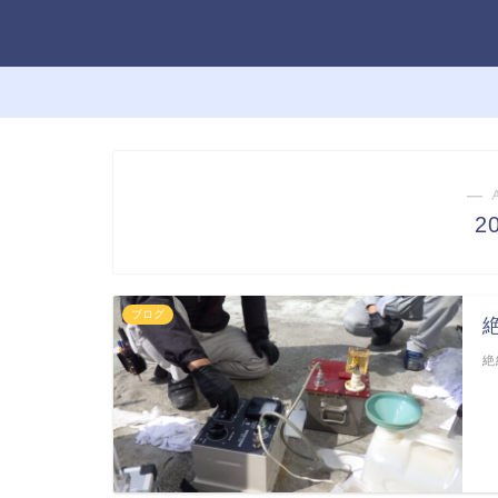
― 
2
ブログ
絶