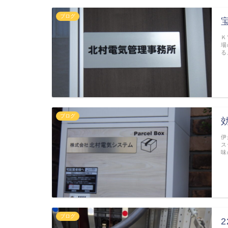
ブログ
Ｋ
場
る
ブログ
伊
ス
味
ブログ