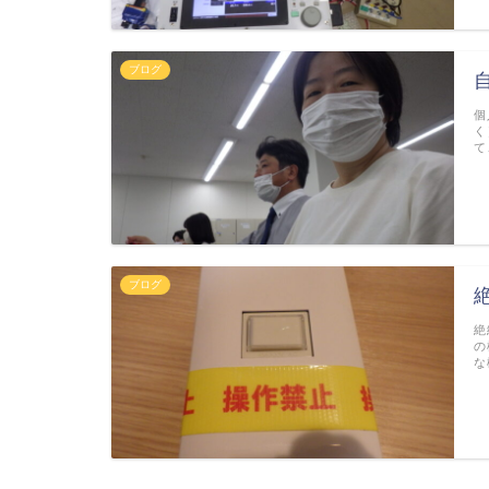
ブログ
個
く
て
ブログ
絶
の
な