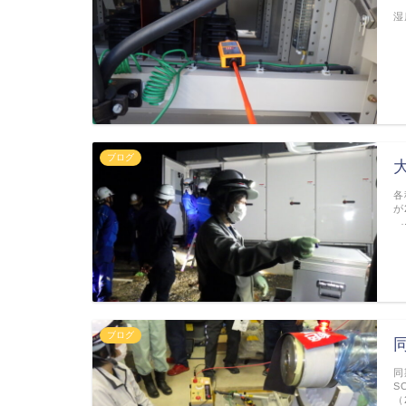
湿
ブログ
各
が
ブログ
同
S
（