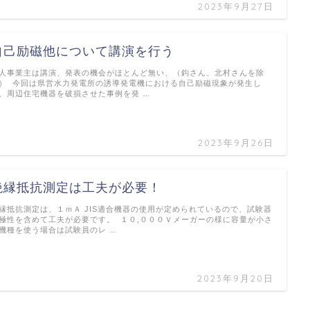
2023年9月27日
自己励磁他について講演を行う
人事業主は講演、発表の機会がほとんど無い、（鈎さん、北村さんを除
） 今回は県営水力発電所の誘導発電機における自己励磁現象が発生し
、周辺住宅機器を破損させた事例を発 …
2023年9月26日
絶縁抵抗測定は工夫が必要！
縁抵抗測定は、１ｍＡ JIS適合機器の使用が定められているので、試験器
極性を含めて工夫が必要です。 １０,０００Ｖメーガーの様に容量が小さ
機種を使う場合は試験員のレ …
2023年9月20日