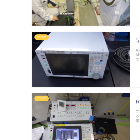
ブログ
も
減
で
ブログ
フ
る
率