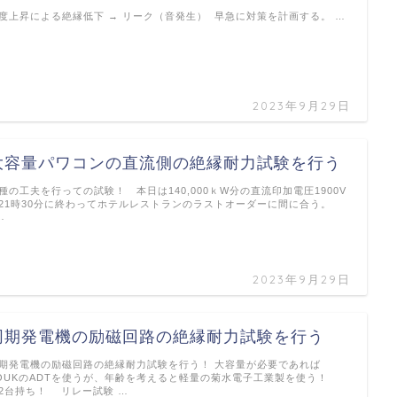
度上昇による絶縁低下 → リーク（音発生） 早急に対策を計画する。 …
2023年9月29日
大容量パワコンの直流側の絶縁耐力試験を行う
種の工夫を行っての試験！ 本日は140,000ｋW分の直流印加電圧1900V
21時30分に終わってホテルレストランのラストオーダーに間に合う。
…
2023年9月29日
同期発電機の励磁回路の絶縁耐力試験を行う
期発電機の励磁回路の絶縁耐力試験を行う！ 大容量が必要であれば
OUKのADTを使うが、年齢を考えると軽量の菊水電子工業製を使う！
2台持ち！ リレー試験 …