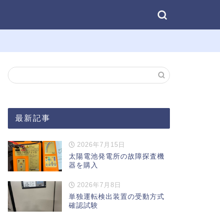
最新記事
2026年7月15日
太陽電池発電所の故障探査機
器を購入
2026年7月8日
単独運転検出装置の受動方式
確認試験