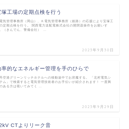
宝塚工場の定期点検を行う
電気管理事務所（岡山）、Ｋ電気管理事務所（姫路）の応援により宝塚工
の定期点検を行う。 関西電力送配電株式会社の開閉器操作をお願いす
。（きんでん、警備会社） …
2023年9月30日
効率的なエネルギー管理を手のひらで
丹空港グリーンリッチホテルへの移動途中でお邪魔する。 「北村電気シ
テム」で検索すると電気管理技術者のお手伝いが紹介されます！ 一度興
のある方は覗いてみてく …
2023年9月29日
22kV CTよりリーク音