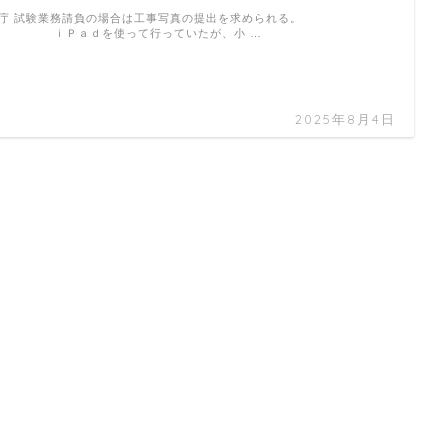
官庁 試験業務請負の場合は工事写真の提出を求められる。
ｉＰａｄを使って行っていたが、小 …
2025年8月4日