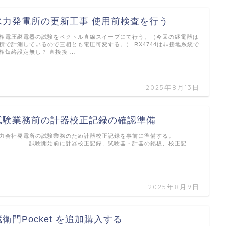
水力発電所の更新工事 使用前検査を行う
相電圧継電器の試験をベクトル直線スイープにて行う。（今回の継電器は
積で計測しているので三相とも電圧可変する。） RX4744は非接地系統で
相短絡設定無し？ 直接接 …
2025年8月13日
試験業務前の計器校正記録の確認準備
力会社発電所の試験業務のため計器校正記録を事前に準備する。
試験開始前に計器校正記録、試験器・計器の銘板、校正記 …
2025年8月9日
蔵衛門Pocket を追加購入する