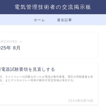
電気管理技術者の交流掲示板
ホーム
過去記事
ARCHIVES ―
025年 8月
継電器試験要領を見直しする
日、５１Ｖリレーの試験を行ったが電流が動作要素、電圧が抑制要素を有
する。またデジタルリレー特有の動作不安定領域が発生する。
…
2025年8月16日