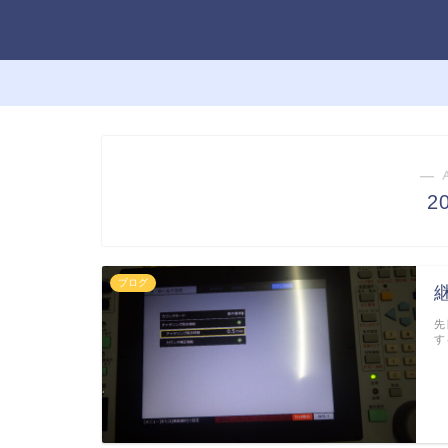
― 
2
ブログ
先