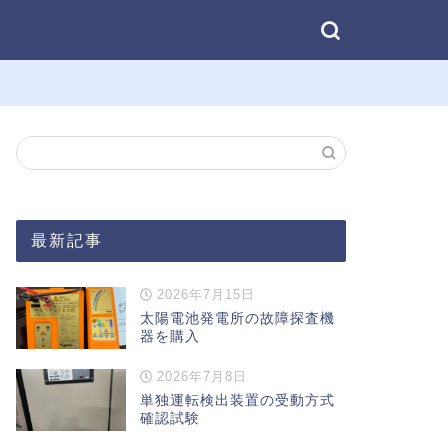
最新記事
2026年7月15日
太陽電池発電所の故障探査機
器を購入
2026年7月8日
単独運転検出装置の受動方式
確認試験