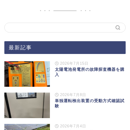
最新記事
2026年7月15日
太陽電池発電所の故障探査機器を購
入
2026年7月8日
単独運転検出装置の受動方式確認試
験
2026年7月4日