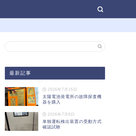
最新記事
2026年7月15日
太陽電池発電所の故障探査機
器を購入
2026年7月8日
単独運転検出装置の受動方式
確認試験