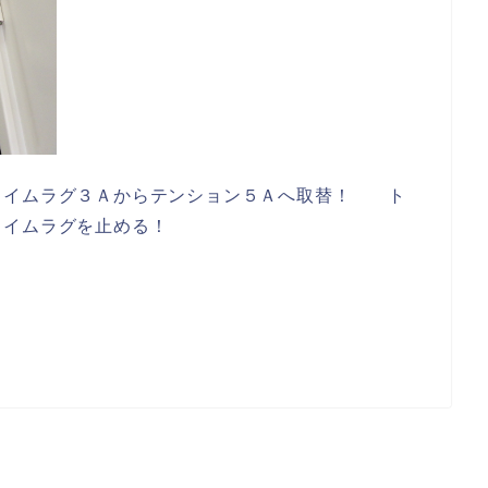
タイムラグ３Ａからテンション５Ａへ取替！ ト
ライムラグを止める！