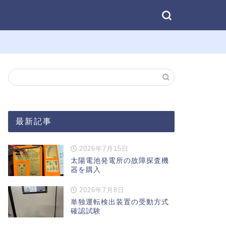
最新記事
2026年7月15日
太陽電池発電所の故障探査機
器を購入
2026年7月8日
単独運転検出装置の受動方式
確認試験