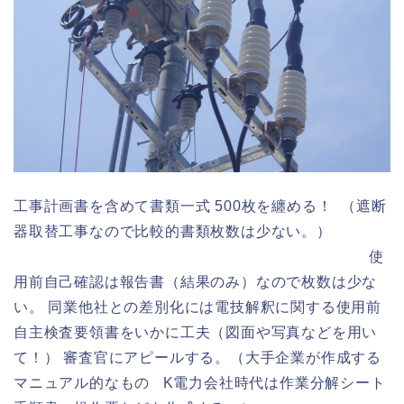
工事計画書を含めて書類一式 500枚を纏める！ （遮断
器取替工事なので比較的書類枚数は少ない。）
使
用前自己確認は報告書（結果のみ）なので枚数は少な
い。 同業他社との差別化には電技解釈に関する使用前
自主検査要領書をいかに工夫（図面や写真などを用い
て！） 審査官にアピールする。（大手企業が作成する
マニュアル的なもの K電力会社時代は作業分解シート