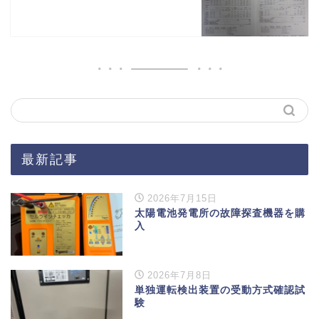
最新記事
2026年7月15日
太陽電池発電所の故障探査機器を購
入
2026年7月8日
単独運転検出装置の受動方式確認試
験