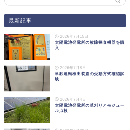
最新記事
2026年7月15日
太陽電池発電所の故障探査機器を購
入
2026年7月8日
単独運転検出装置の受動方式確認試
験
2026年7月4日
太陽電池発電所の草刈りとモジュー
ル点検