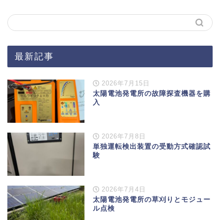
最新記事
2026年7月15日
太陽電池発電所の故障探査機器を購
入
2026年7月8日
単独運転検出装置の受動方式確認試
験
2026年7月4日
太陽電池発電所の草刈りとモジュー
ル点検