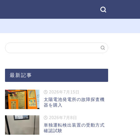
最新記事
2026年7月15日
太陽電池発電所の故障探査機
器を購入
2026年7月8日
単独運転検出装置の受動方式
確認試験