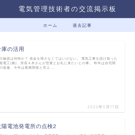
電気管理技術者の交流掲示板
ホーム
過去記事
倉庫の活用
行融資は何時か？ 借金を帰さなくてはいけない。 電気工事を請け負った
根電工(株)、所長Ａ木さんが営業とお礼に来たいとの事。 昨年は自宅関
の改修、今年は業務関係と売上 …
2022年5月17日
太陽電池発電所の点検2