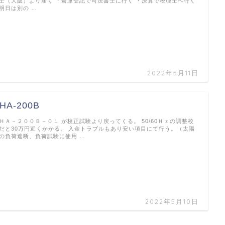
士（大阪）より届く ・倉庫登記で司法書士に行く ・決算で税理士へ行く
明日は別の …
2022年5月11日
HA-200B
ＨＡ－２００Ｂ－０１ が校正試験より戻ってくる。 50/60Ｈｚの調整校
だと30万円近くかかる。 入金トラブルもあり安い項目にて行う。（太陽
の負荷遮断、負荷試験に使用 …
2022年5月10日