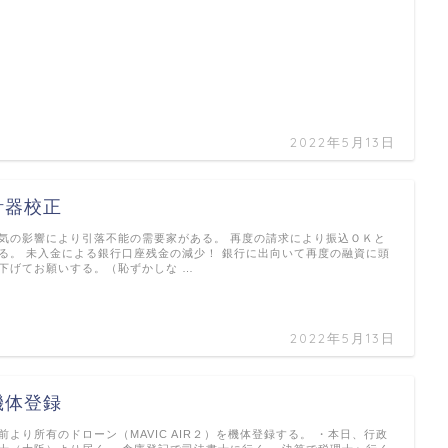
2022年5月13日
計器校正
気の影響により引落不能の需要家がある。 再度の請求により振込ＯＫと
る。 未入金による銀行口座残金の減少！ 銀行に出向いて再度の融資に頭
下げてお願いする。（恥ずかしな …
2022年5月13日
機体登録
前より所有のドローン（MAVIC AIR２）を機体登録する。 ・本日、行政