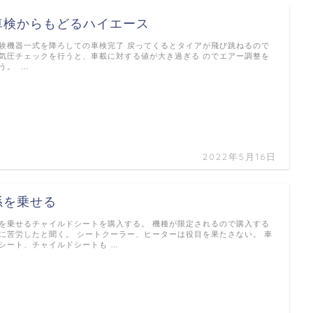
車検からもどるハイエース
験機器一式を降ろしての車検完了 戻ってくるとタイアが飛び跳ねるので
気圧チェックを行うと、車載に対する値が大き過ぎる のでエアー調整を
う。 …
2022年5月16日
孫を乗せる
を乗せるチャイルドシートを購入する。 機種が限定されるので購入する
に苦労したと聞く。 シートクーラー、ヒーターは役目を果たさない。 車
シート、チャイルドシートも …