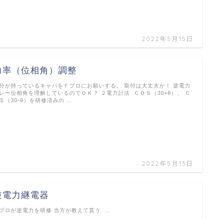
2022年5月15日
力率（位相角）調整
分が持っているキャパをＦプロにお願いする。 取付は大丈夫か！ 逆電力
レー位相角を理解しているのでＯＫ？ ２電力計法 ＣＯＳ（30+θ）、 Ｃ
Ｓ（30-θ）を研修済みの …
2022年5月13日
逆電力継電器
プロが逆電力を研修 当方が教えて貰う …