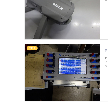
書
・
ブログ
P
Ｐ
正
光