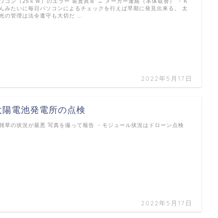
ワコン（25ｋＷ）のエラー 装置異常 → メーカー連絡（本体取替） ・Ｋ
んみたいに毎日パソコンによるチェックを行えば早期に発見出来る。 太
光の管理は法令遵守も大切だ …
2022年5月17日
太陽電池発電所の点検
雑草の状況が最悪 写真を撮って報告 ・モジュール状況はドローン点検
…
2022年5月17日