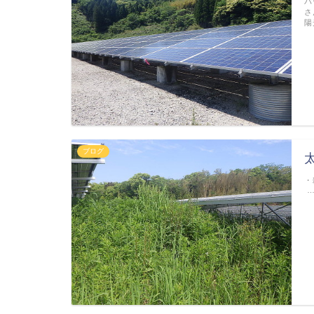
パ
さ
陽
ブログ
・