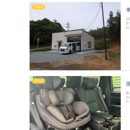
ブログ
試
空
行
ブログ
孫
の
の