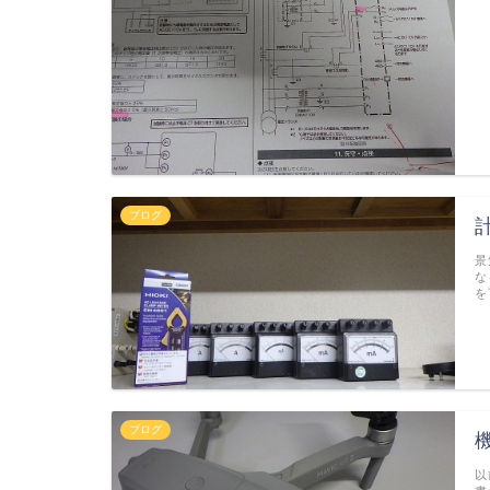
ブログ
景
な
を
ブログ
以