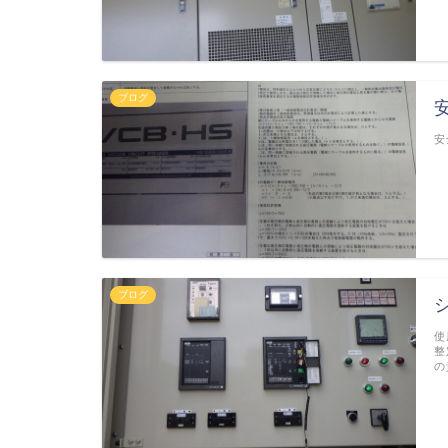
ブログ
安
ブログ
使
整
の