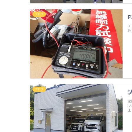
ブログ
Ｐ
験
ブログ
試
プ
上