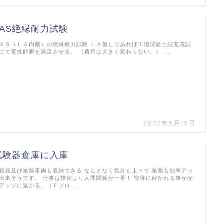
PAS絶縁耐力試験
ＡＳ（ＬＡ内蔵）の絶縁耐力試験 ＬＡ無しであれば工場試験と試充電試
にて電技解釈を満足させる。 （費用は大きく変わらない。） …
2022年5月19日
試験器倉庫に入庫
験器及び業務車両も収納できる なんとなく気分も上々で 業務も効率アッ
出来そうです。 仕事は技術より人間関係が一番！ 皆様に好かれる事が売
アップに繋がる。（Ｆプロ …