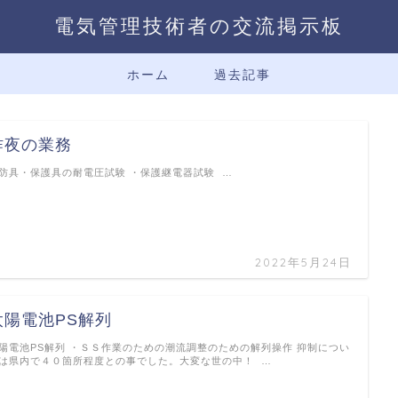
電気管理技術者の交流掲示板
ホーム
過去記事
昨夜の業務
防具・保護具の耐電圧試験 ・保護継電器試験 …
2022年5月24日
太陽電池PS解列
陽電池PS解列 ・ＳＳ作業のための潮流調整のための解列操作 抑制につい
は県内で４０箇所程度との事でした。大変な世の中！ …