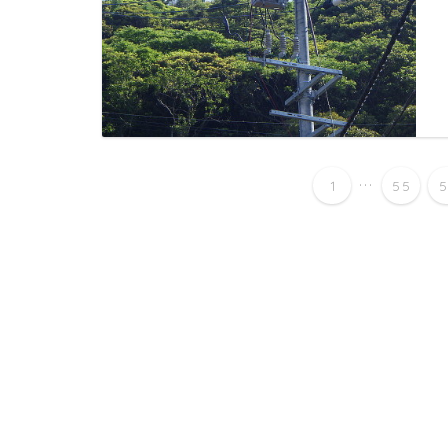
...
1
55