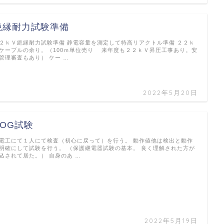
絶縁耐力試験準備
２ｋＶ絶縁耐力試験準備 静電容量を測定して特高リアクトル準備 ２２ｋ
ケーブルの余り。（100ｍ単位売り 来年度も２２ｋＶ昇圧工事あり。安
管理審査もあり） ケー …
2022年5月20日
SOG試験
電工にて１人にて検査（初心に戻って）を行う。 動作値他は検出と動作
明確にして試験を行う。 （保護継電器試験の基本。 良く理解された方が
込されて居た。） 自身のあ …
2022年5月19日