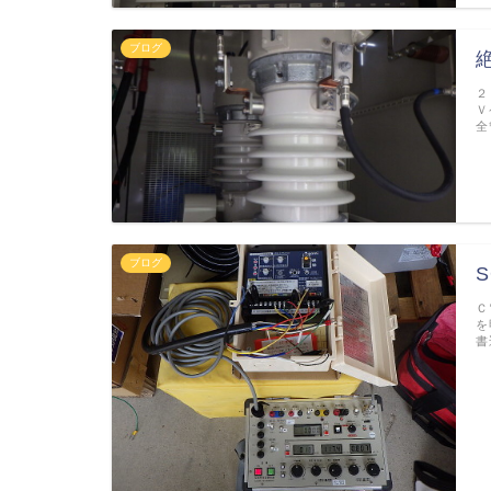
ブログ
２
Ｖ
全
ブログ
Ｃ
を
書