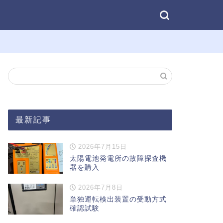
最新記事
2026年7月15日
太陽電池発電所の故障探査機
器を購入
2026年7月8日
単独運転検出装置の受動方式
確認試験