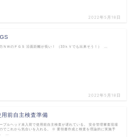
2022年5月18日
GS
力ＮＷのＰＧＳ 沿面距離が長い！ （33ｋＶでも出来そう！） …
2022年5月18日
使用前自主検査準備
ーブルヘッド未入荷で使用前自主検査が遅れている。 安全管理審査現場
のでこれから気合いを入れる。 ※ 要領書作成と検査を理論的に実施予
。 …