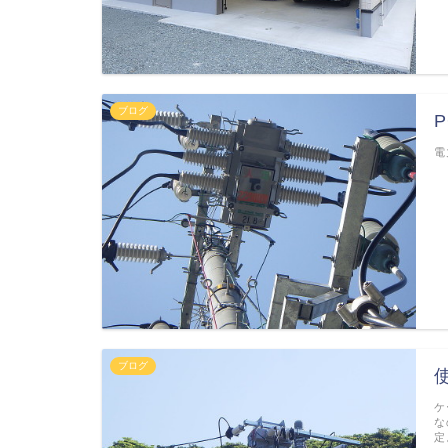
ブログ
P
電
ブログ
ケ
な
定